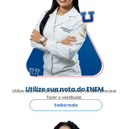
Utilize sua nota do ENEM
Utilize sua nota do ENEM e inscreva-se sem precisar
fazer o vestibular.
Saiba mais