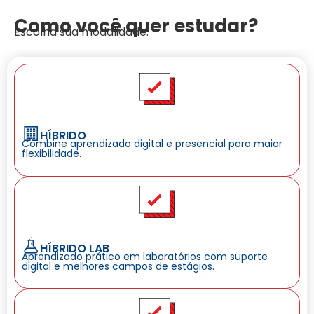
Como você quer estudar?
Escolha sua modalidade:
HÍBRIDO
Combine aprendizado digital e presencial para maior
flexibilidade.
HÍBRIDO LAB
Aprendizado prático em laboratórios com suporte
digital e melhores campos de estágios.