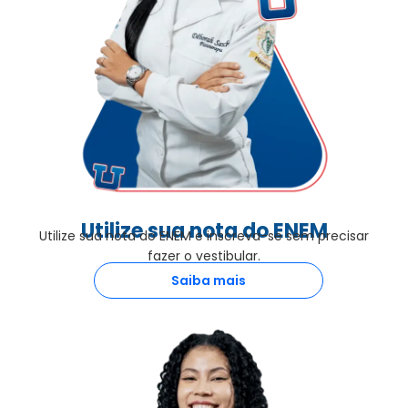
Utilize sua nota do ENEM
Utilize sua nota do ENEM e inscreva-se sem precisar
fazer o vestibular.
Saiba mais