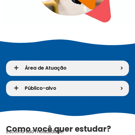
Área de Atuação
Público-alvo
Como você quer estudar?
Escolha sua modalidade: