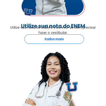
Utilize sua nota do ENEM
Utilize sua nota do ENEM e inscreva-se sem precisar
fazer o vestibular.
Saiba mais