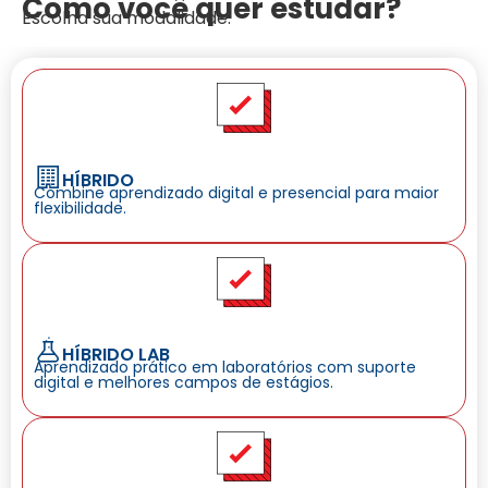
Como você quer estudar?
Escolha sua modalidade:
HÍBRIDO
Combine aprendizado digital e presencial para maior
flexibilidade.
HÍBRIDO LAB
Aprendizado prático em laboratórios com suporte
digital e melhores campos de estágios.