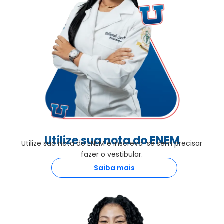
Utilize sua nota do ENEM
Utilize sua nota do ENEM e inscreva-se sem precisar
fazer o vestibular.
Saiba mais