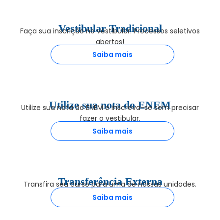
Vestibular Tradicional
Faça sua inscrição no vestibular. Processos seletivos
abertos!
Saiba mais
Utilize sua nota do ENEM
Utilize sua nota do ENEM e inscreva-se sem precisar
fazer o vestibular.
Saiba mais
Transferência Externa
Transfira seu curso para uma de nossas unidades.
Saiba mais