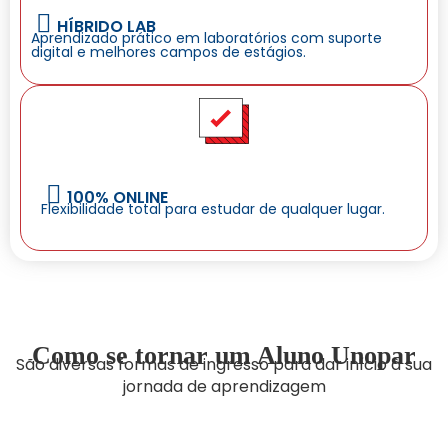
HÍBRIDO LAB
Aprendizado prático em laboratórios com suporte
digital e melhores campos de estágios.
100% ONLINE
Flexibilidade total para estudar de qualquer lugar.
Como se tornar um Aluno Unopar
São diversas formas de ingresso para dar início à sua
jornada de aprendizagem