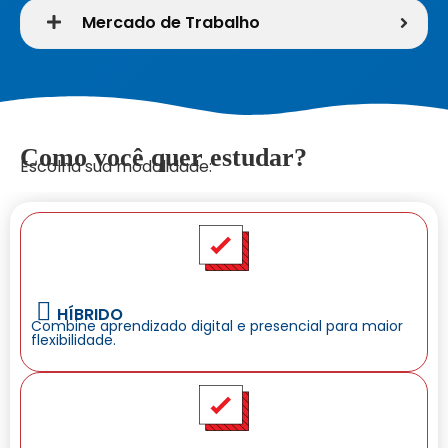
Mercado de Trabalho
Como você quer estudar?
Escolha sua modalidade:
HÍBRIDO
Combine aprendizado digital e presencial para maior
flexibilidade.